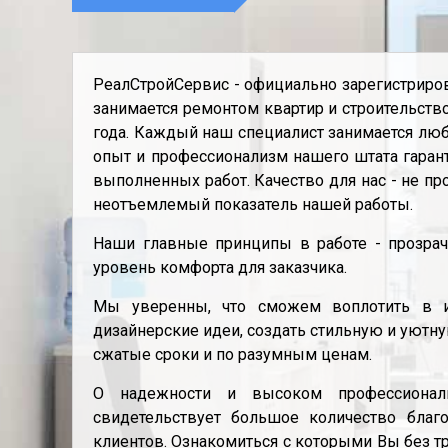
РеалСтройСервис - официально зарегистриров
занимается ремонтом квартир и строительств
года. Каждый наш специалист занимается л
опыт и профессионализм нашего штата гаран
выполненных работ. Качество для нас - не про
неотъемлемый показатель нашей работы.
Наши главные принципы в работе - прозра
уровень комфорта для заказчика.
Мы уверенны, что сможем воплотить в 
дизайнерские идеи, создать стильную и уютную
cжатые cроки и по pазумным ценам.
О надежности и высоком профессионал
свидетельствует большое количество благ
клиентов. Ознакомиться с которыми Вы без т