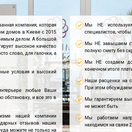
анная компания, которая
Мы НЕ используем
ом домов в Киеве с 2015
специалистов, чтобы
юбимым делом. А большой
Мы НЕ завышаем ст
тирует высокое качество
полную смету без ск
сто слово, для галочки, а
Мы НЕ создаем до
конечном итоге плат
чные условия и высокий
Наши расценки на са
При этом обсуждаем
интерьере любые Ваши
 обстановку, и все это в
Мы гарантируем высо
не может быть
изме нашей компании
Мы работаем нап
одарных отзывов наших
находимся на связи 2
руда можете не только на