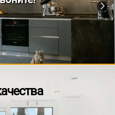
ттеджей
качества