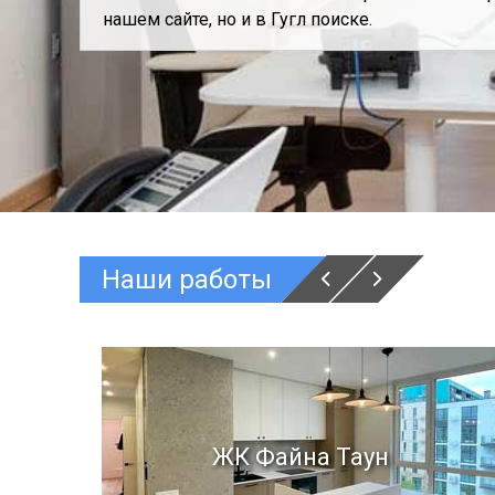
нашем сайте, но и в Гугл поиске.
Наши работы
кая
а
ЖК Файна Таун
ул.