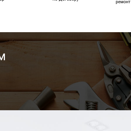
ремон
м