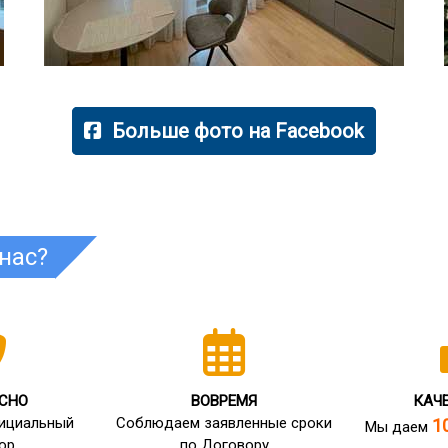
Больше фото на
Facebook
нас?
СНО
ВОВРЕМЯ
КАЧ
ициальный
Соблюдаем заявленные сроки
1
Мы даем
ор
по Договору