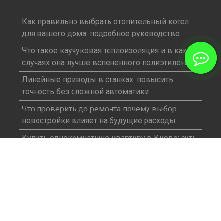
Как правильно выбрать отопительный котел
для вашего дома: подробное руководство
Что такое каучуковая теплоизоляция и в каких
случаях она лучше вспененного полиэтилена?
Линейные приводы в станках: повысить
точность без сложной автоматики
Что проверить до ремонта почему выбор
новостройки влияет на будущие расходы
Купить однокомнатную квартиру в Киеве: суть
вопроса
НАШИ УСЛУГИ
Ремонтные работы