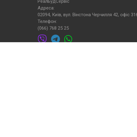
РеалБудСервіс
Адреса:
02094, Київ, вул. Вінстона Черчилля 42, офіс 31
Телефон:
(066) 768 25 25
Електронна пошта:
realstroyservice@gmail.com
Наші групи в соцмережах: