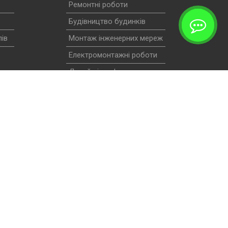
Ремонтні роботи
Будівництво будинків
ів
Монтаж інженерних мереж
Електромонтажні роботи
Дизайн інтер'єра
ть і
Виготовлення меблів