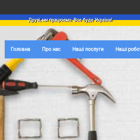
Друзі, ми працюємо. Все буде Україна!
Головна
Про нас
Наші послуги
Наші робо
РЕМОНТНІ РОБОТИ
БУДІВНИЦТВО БУДИНК
Відремонт
квартири
Ремонт квартир під ключ
Будівництво будинків і
Будівницт
Ремонт будинків та котеджів під ключ
Будівництво будинків і
Дизайн
Капітальний ремонт
Будівництво будинків і
інтер'єрів
Комплексний ремонт квартири
Будівництво будинків з
Інженерні
системи ф
Євроремонт
Фундаментні роботи
Косметичний ремонт
Покрівельні роботи
Дизайнерський ремонт квартир
Будівництво парканів
Елітний ремонт квартир
Утеплення будинків та