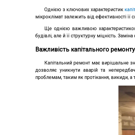
Однією з ключових характеристик
капі
мікроклімат залежить від ефективності її с
Ще однією важливою характеристикою
будівлі, але й її структурну міцність. Замін
Важливість капітального ремонту
Капітальний ремонт має вирішальне зн
дозволяє уникнути аварій та непередба
проблемам, таким як протікання, викиди, а 