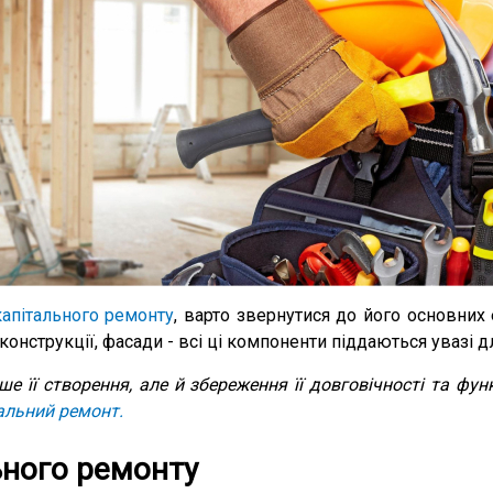
капітального ремонту
, варто звернутися до його основних
 конструкції, фасади - всі ці компоненти піддаються увазі д
е її створення, але й збереження її довговічності та функ
альний ремонт.
ьного ремонту