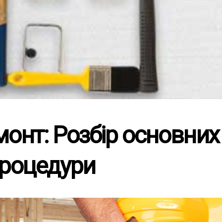
Ремонт квартир в новобудові
Оздоблювальні роботи
Ремонт офісів
Демонтажні роботи
Алмазна різка і буріння бетону
монт: Розбір основних
процедури