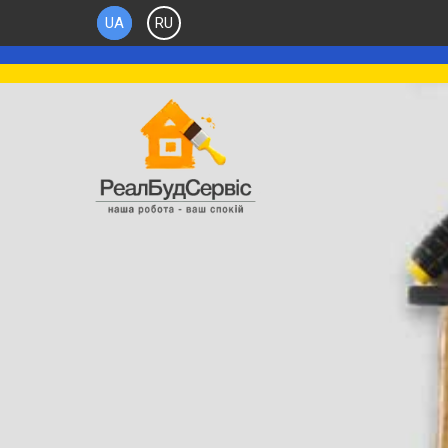
UA
RU