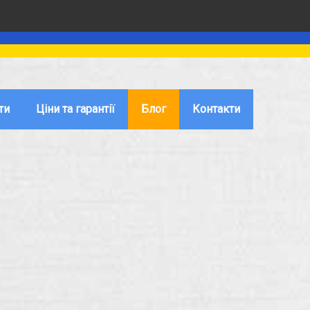
ти
Ціни та гарантії
Блог
Контакти
ІВ
овані
МОНТАЖ ІНЖЕНЕРНИХ МЕРЕЖ
з блоків
ЕЛЕКТРОМОНТАЖНІ РОБОТИ
во
з цегли
ДИЗАЙН ІНТЕР'ЄРУ
з газобетону
ВИГОТОВЛЕННЯ МЕБЛІВ
 піноблоків
ото
 котеджів