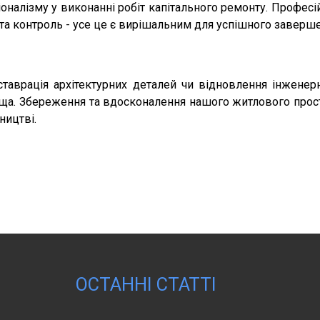
налізму у виконанні робіт капітального ремонту. Професійн
т та контроль - усе це є вирішальним для успішного заверш
ставрація архітектурних деталей чи відновлення інженерн
вища. Збереження та вдосконалення нашого житлового прост
ництві.
ОСТАННІ СТАТТІ