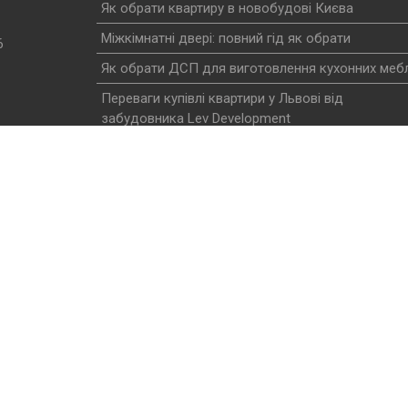
Як обрати квартиру в новобудові Києва
Міжкімнатні двері: повний гід як обрати
6
Як обрати ДСП для виготовлення кухонних мебл
Переваги купівлі квартири у Львові від
забудовника Lev Development
Ремонт доріг та вибоїн у Києві: технології, вартіс
як обрати підрядника у 2026 році
Політика конфіденційності
Створення та просування сайту