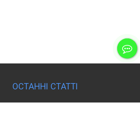
ОСТАННІ СТАТТІ
Як обрати квартиру в новобудові Києва
Міжкімнатні двері: повний гід як обрати
Як обрати ДСП для виготовлення кухонних
меблів