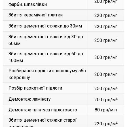
200 грн/м
фарби, шпаклівки
2
Збиття керамічної плитки
220 грн/м
2
Збиття цементної стяжки до 30мм
220 грн/м
Збиття цементної стяжки від 30 до
2
250 грн/м
60мм
Збиття цементної стяжки від 60 до
2
300 грн/м
100мм
Розбирання підлоги з лінолеуму або
2
200 грн/м
ковроліну
2
Розбір паркетної підлоги
250 грн/м
2
Демонтаж ламінату
200 грн/м
Демонтаж плінтуса підлогового
80 грн/м.п.
Збиття цементної стяжки старої
2
220 грн/м
штукатурки