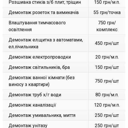
Розшивка стиків з/б плит, тріщин
150 грн/м.п.
Демонтаж розеток та вимикачів
55 грн/точка
Влаштування тимчасового
750 грн/
освітлення
комплекс
Демонтаж ел.щитка з автоматами,
450 грн/шт
ел.лічильника
Демонтаж електропроводки
20 грн/м.п.
Демонтаж світильників, бра
150 грн/шт
Демонтаж ванної кімнати (без
750 грн/шт
виносу з квартири)
Демонтаж труб х/г води
80 грн/м.п.
Демонтаж каналізації
120 грн/м.п.
Демонтаж умивальника, миття
250 грн/шт
Демонтаж унітазу
250 грн/шт