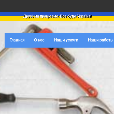
Друзі, ми працюємо. Все буде Україна!
Главная
О нас
Наши услуги
Наши работы
РЕМОНТНЫЕ РАБОТЫ
СТРОИТЕЛЬСТВО ДОМ
Отремонтиро
квартиры
Ремонт квартир под ключ
Строительство домов 
Строительств
Ремонт домов и коттеджей под ключ
Строительство домов 
Дизайны инте
Капитальный ремонт
Строительство домов 
Инженерные
Комплексный ремонт квартиры
Строительство домов 
системы
Евроремонт
Фундаментные работы
Косметический ремонт
Кровельные работы
Дизайнерский ремонт квартир
Строительство забор
Элитный ремонт квартиры
Утепление домов и ко