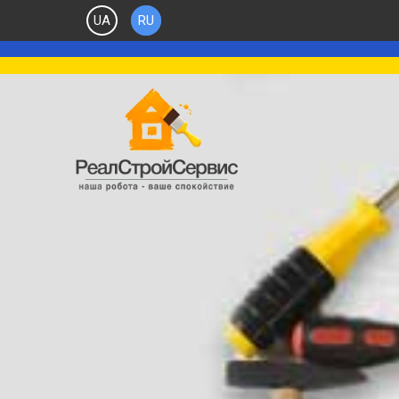
UA
RU